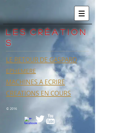
L e s C R É A T I O N
S
LE RETOUR DE GASPARD
EPHEMERE
MACHINES A ECRIRE
CREATIONS EN COURS
© 2016